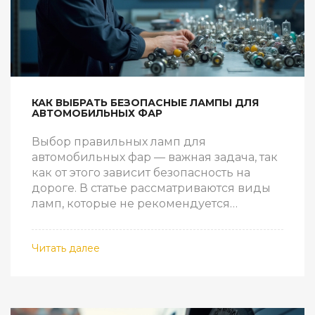
КАК ВЫБРАТЬ БЕЗОПАСНЫЕ ЛАМПЫ ДЛЯ
АВТОМОБИЛЬНЫХ ФАР
Выбор правильных ламп для
автомобильных фар — важная задача, так
как от этого зависит безопасность на
дороге. В статье рассматриваются виды
ламп, которые не рекомендуется
использовать в автомобильных фарах.
Опасность некачественных или
Читать далее
неподходящих ламп может привести к
ослеплению водителей встречных
автомобилей или недостаточному
освещению дороги. Приводятся советы
по выбору безопасных ламп и получение