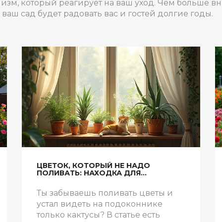
низм, который реагирует на ваш уход. Чем больше в
ваш сад будет радовать вас и гостей долгие годы.
ЦВЕТОК, КОТОРЫЙ НЕ НАДО
ПОЛИВАТЬ: НАХОДКА ДЛЯ
ЗАБЫВЧИВЫХ
Ты забываешь поливать цветы и
устал видеть на подоконнике
только кактусы? В статье есть