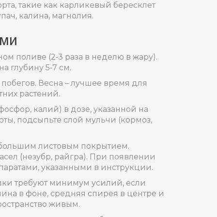
орта, такие как карликевый бересклет
пач, калина, магнолия.
ами
м поливе (2‑3 раза в неделю в жару).
а глубину 5‑7 см.
 побегов. Весна – лучшее время для
тних растений.
осфор, калий) в дозе, указанной на
оты, подсыпьте слой мульчи (кормоз,
 с большим листовым покрытием.
ел (незубр, райгра). При появлении
паратами, указанными в инструкции.
ники требуют минимум усилий, если
ина в фоне, средняя спирея в центре и
ространство живым.