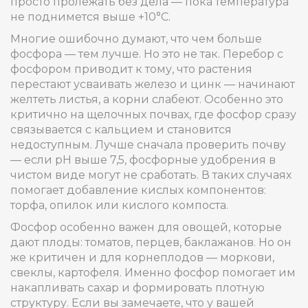
просто пролежать без дела — пока температура
не поднимется выше +10°C.
Многие ошибочно думают, что чем больше
фосфора — тем лучше. Но это не так. Перебор с
фосфором приводит к тому, что растения
перестают усваивать железо и цинк — начинают
желтеть листья, а корни слабеют. Особенно это
критично на щелочных почвах, где фосфор сразу
связывается с кальцием и становится
недоступным. Лучше сначала проверить почву
— если pH выше 7,5, фосфорные удобрения в
чистом виде могут не сработать. В таких случаях
помогает добавление кислых компонентов:
торфа, опилок или кислого компоста.
Фосфор особенно важен для овощей, которые
дают плоды: томатов, перцев, баклажанов. Но он
же критичен и для корнеплодов — моркови,
свеклы, картофеля. Именно фосфор помогает им
накапливать сахар и формировать плотную
структуру. Если вы замечаете, что у вашей