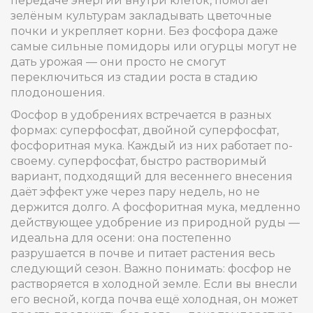
передаче энергии внутри клеток, помогает
зелёным культурам закладывать цветочные
почки и укрепляет корни. Без фосфора даже
самые сильные помидоры или огурцы могут не
дать урожая — они просто не смогут
переключиться из стадии роста в стадию
плодоношения.
Фосфор в удобрениях встречается в разных
формах: суперфосфат, двойной суперфосфат,
фосфоритная мука. Каждый из них работает по-
своему.
суперфосфат
,
быстро растворимый
вариант, подходящий для весеннего внесения
даёт эффект уже через пару недель, но не
держится долго. А
фосфоритная мука
,
медленно
действующее удобрение из природной руды
—
идеальна для осени: она постепенно
разрушается в почве и питает растения весь
следующий сезон. Важно понимать: фосфор не
растворяется в холодной земле. Если вы внесли
его весной, когда почва ещё холодная, он может