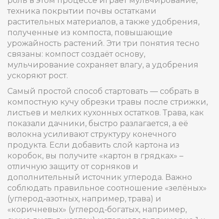
роль в этом процессе играет
мульчирование
,
техника покрытии почвы остатками
растительных материалов
, а также
удобрения
,
полученные из компоста, повышающие
урожайность растений
. Эти три понятия тесно
связаны: компост создаёт основу,
мульчирование сохраняет влагу, а удобрения
ускоряют рост.
Самый простой способ стартовать — собрать в
компостную кучу обрезки травы после стрижки,
листьев и мелких кухонных остатков. Трава, как
показали дачники, быстро разлагается, а её
волокна усиливают структуру конечного
продукта. Если добавить слой картона из
коробок, вы получите «картон в грядках» –
отличную защиту от сорняков и
дополнительный источник углерода. Важно
соблюдать правильное соотношение «зелёных»
(углерод‑азотных, например, трава) и
«коричневых» (углерод‑богатых, например,