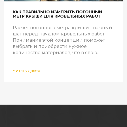
КАК ПРАВИЛЬНО ИЗМЕРИТЬ ПОГОННЫЙ
МЕТР КРЫШИ ДЛЯ КРОВЕЛЬНЫХ РАБОТ
Расчет погонного метра крыши - важный
шаг перед началом кровельных работ.
Понимание этой концепции поможет
выбрать и приобрести нужное
количество материалов, что в свою
очередь сэкономит средства и время. Эта
статья предложит советы и практические
Читать далее
шаги для точного расчета, объяснит,
какие инструменты необходимо
использовать и на что обратить
внимание при измерениях. Вы также
узнаете о влиянии различных типов
кровли на процесс измерений.