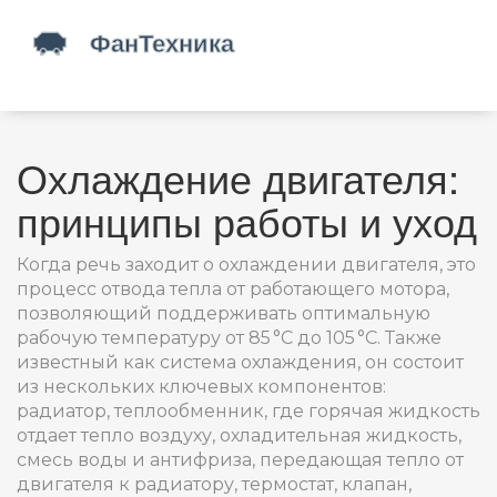
Охлаждение двигателя:
принципы работы и уход
Когда речь заходит о
охлаждении двигателя
,
это
процесс отвода тепла от работающего мотора,
позволяющий поддерживать оптимальную
рабочую температуру от 85 °C до 105 °C
. Также
известный как
система охлаждения
, он состоит
из нескольких ключевых компонентов:
радиатор
,
теплообменник, где горячая жидкость
отдает тепло воздуху
,
охладительная жидкость
,
смесь воды и антифриза, передающая тепло от
двигателя к радиатору
,
термостат
,
клапан,