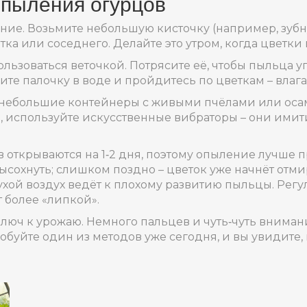
опыления огурцов
ние. Возьмите небольшую кисточку (например, зубн
етка или соседнего. Делайте это утром, когда цветк
ользоваться веточкой. Потрясите её, чтобы пыльца у
ите палочку в воде и пройдитесь по цветкам – влаг
е небольшие контейнеры с живыми пчёлами или оса
о, используйте искусственные вибраторы – они ими
 открываются на 1‑2 дня, поэтому опыление лучше п
сохнуть; слишком поздно – цветок уже начнёт отмир
ухой воздух ведёт к плохому развитию пыльцы. Рег
т более «липкой».
юч к урожаю. Немного пальцев и чуть‑чуть внимани
буйте один из методов уже сегодня, и вы увидите, 