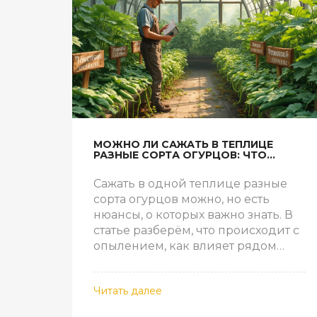
МОЖНО ЛИ САЖАТЬ В ТЕПЛИЦЕ
РАЗНЫЕ СОРТА ОГУРЦОВ: ЧТО
ВАЖНО ЗНАТЬ
Сажать в одной теплице разные
сорта огурцов можно, но есть
нюансы, о которых важно знать. В
статье разберём, что происходит с
опылением, как влияет рядом
растущий сорт на урожай, и когда
смешивать сорта не лучшая идея.
Читать далее
Дам конкретные советы по
размещению и уходу за разными