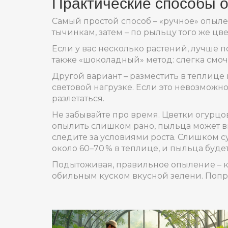
Практические способы 
Самый простой способ – «ручное» опыле
тычинкам, затем – по рыльцу того же цв
Если у вас несколько растений, лучше п
также «шоколадный» метод: слегка смоч
Другой вариант – разместить в теплиц
световой нагрузке. Если это невозможн
разлетаться.
Не забывайте про время. Цветки огурцов
опылить слишком рано, пыльца может вы
следите за условиями роста. Слишком с
около 60–70 % в теплице, и пыльца буде
Подытоживая, правильное опыление – кл
обильным куском вкусной зелени. Попро