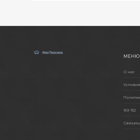
сортами. Расскажу о частых
ошибках, чтобы их избежать. Эта
статья сэкономит ваши силы и
даст больше шансов собрать
крутой урожай.
МЕНЮ
О нас
Условия
Политик
ФЗ-152
Связать