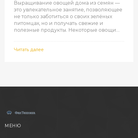
Выращивание овощей дома из семян —
это увлекательное занятие, позволяющее
не только заботиться о своих зелёных
питомцах, но и получать свежие и
полезные продукты. Некоторые овощи
вырастают намного быстрее других, что
делает их отличным выбором для
Читать далее
начинающих. Секреты быстрого
выращивания, а также советы для
успешного роста и развития
предоставлены в этой статье. Узнайте,
какие овощи лучше всего подойдут для
быстрого урожая прямо у вас дома.
МЕНЮ