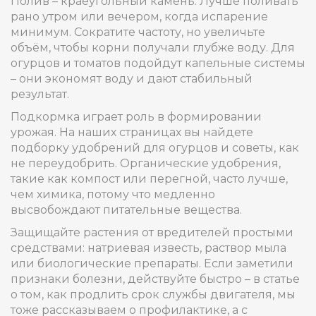
Полив – краеугольный камень. Лучше поливать
рано утром или вечером, когда испарение
минимум. Сократите частоту, но увеличьте
объём, чтобы корни получали глубже воду. Для
огурцов и томатов подойдут капельные системы
– они экономят воду и дают стабильный
результат.
Подкормка играет роль в формировании
урожая. На наших страницах вы найдете
подборку удобрений для огурцов и советы, как
не переудобрить. Органические удобрения,
такие как компост или перегной, часто лучше,
чем химика, потому что медленно
высвобождают питательные вещества.
Защищайте растения от вредителей простыми
средствами: натриевая известь, раствор мыла
или биологические препараты. Если заметили
признаки болезни, действуйте быстро – в статье
о том, как продлить срок службы двигателя, мы
тоже рассказываем о профилактике, а с