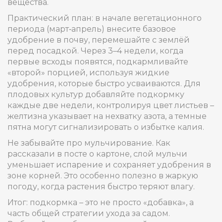
вещества.
Практический план: в начале вегетационного
периода (март‑апрель) внесите базовое
удобрение в почву, перемешайте с землёй
перед посадкой. Через 3–4 недели, когда
первые всходы появятся, подкармливайте
«второй» порцией, используя жидкие
удобрения, которые быстро усваиваются. Для
плодовых культур добавляйте подкормку
каждые две недели, контролируя цвет листьев –
желтизна указывает на нехватку азота, а темные
пятна могут сигнализировать о избытке калия.
Не забывайте про мульчирование. Как
рассказали в посте о картоне, слой мульчи
уменьшает испарение и сохраняет удобрения в
зоне корней. Это особенно полезно в жаркую
погоду, когда растения быстро теряют влагу.
Итог: подкормка – это не просто «добавка», а
часть общей стратегии ухода за садом.