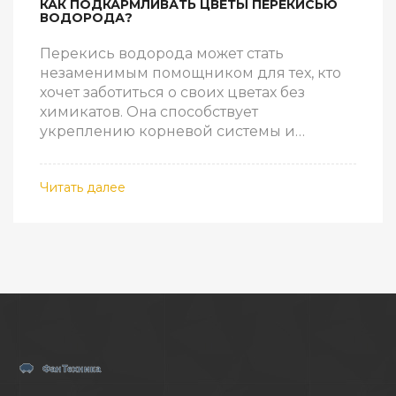
КАК ПОДКАРМЛИВАТЬ ЦВЕТЫ ПЕРЕКИСЬЮ
ВОДОРОДА?
Перекись водорода может стать
незаменимым помощником для тех, кто
хочет заботиться о своих цветах без
химикатов. Она способствует
укреплению корневой системы и
улучшает общее состояние растений.
Важное преимущество использования
Читать далее
перекиси – это доступность и простота
применения. В статье раскрыты
основные принципы подкормки и
советы по ее безопасному
использованию.