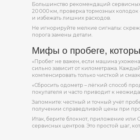
Большинство рекомендаций сервисных ц
20 000 км, проверка тормозных колодок 
и избежать лишних расходов.
Не игнорируйте мелкие сигналы: скрежет
порога замены детали.
Мифы о пробеге, которы
«Пробег не важен, если машина ухожена»
сильно зависит от километража. Кажды
компенсировать только чисткой и смазк
«Сбросить одометр – лёгкий способ прод
покупателя и часто приводит к неожид
Запомните: честный и точный учёт про
получении справедливой цены при пр
Итак, берите блокнот, приложение или
сервисных центров. Это простой шаг, к