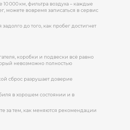
10 000 км, фильтра воздуха – каждые
ег, можете вовремя записаться в сервис
задолго до того, как пробег достигнет
гателя, коробки и подвески всё равно
оторый невозможно полностью
такой сброс разрушает доверие
биля в хорошем состоянии и в
те за тем, как меняются рекомендации