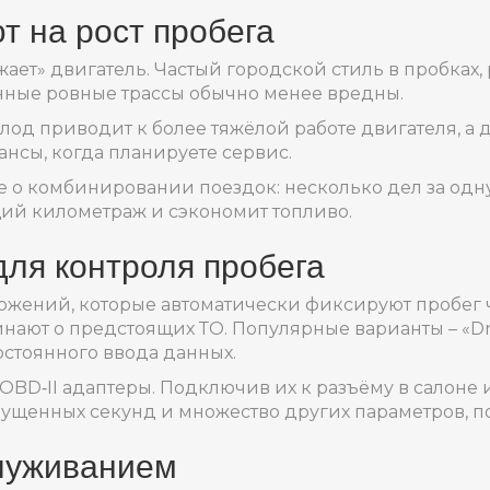
т на рост пробега
ет» двигатель. Частый городской стиль в пробках,
инные ровные трассы обычно менее вредны.
лод приводит к более тяжёлой работе двигателя, а 
ансы, когда планируете сервис.
те о комбинировании поездок: несколько дел за од
бщий километраж и сэкономит топливо.
ля контроля пробега
ожений, которые автоматически фиксируют пробег 
ают о предстоящих ТО. Популярные варианты – «Drivvo
остоянного ввода данных.
OBD‑II адаптеры. Подключив их к разъёму в салоне 
пущенных секунд и множество других параметров, п
служиванием