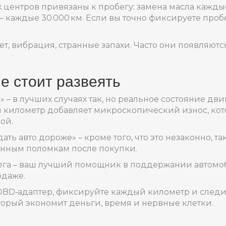
ентров привязаны к пробегу: замена масла каждые 
– каждые 30 000 км. Если вы точно фиксируете проб
, вибрация, странные запахи. Часто они появляются 
е стоит развеять
 – в лучших случаях так, но реальное состояние дви
й километр добавляет микроскопический износ, к
ой.
ать авто дороже» – кроме того, что это незаконно, 
анным поломкам после покупки.
бега – ваш лучший помощник в поддержании автомо
одаже.
 OBD‑адаптер, фиксируйте каждый километр и следи
оторый экономит деньги, время и нервные клетки.