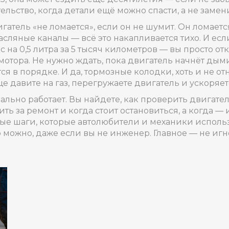
льство, когда детали ещё можно спасти, а не замен
гатель «не ломается», если он не шумит. Он ломает
сляные каналы — всё это накапливается тихо. И если
с на 0,5 литра за 5 тысяч километров — вы просто от
мотора. Не нужно ждать, пока двигатель начнёт дыми
ся в порядке. И да,
тормозные колодки
,
хоть и не о
ще давите на газ, перегружаете двигатель и ускоряе
реально работает. Вы найдете, как проверить двигат
ть за ремонт и когда стоит остановиться, а когда —
ные шаги, которые автолюбители и механики исполь
 можно, даже если вы не инженер. Главное — не иг