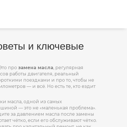
советы и ключевые
Это про
замена масла
,
регулярная
сов работы двигателя
,
реальный
короткими поездками
и про то, чтобы не
ометров — и всё. Но есть те, кто ездит
чки масла
,
одной из самых
ашиной — это не «маленькая проблема».
ледите за давлением масла после замены
ает чётко, если его обслуживают чётко.
ывать про
капитальный ремонт
,
не как