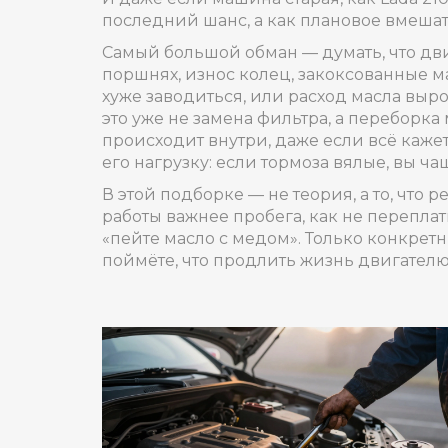
последний шанс, а как плановое вмешате
Самый большой обман — думать, что дви
поршнях, износ колец, закоксованные ма
хуже заводиться, или расход масла выро
это уже не замена фильтра, а переборка 
происходит внутри, даже если всё кажет
его нагрузку: если тормоза вялые, вы ча
В этой подборке — не теория, а то, что 
работы важнее пробега, как не переплати
«пейте масло с медом». Только конкрет
поймёте, что продлить жизнь двигателю