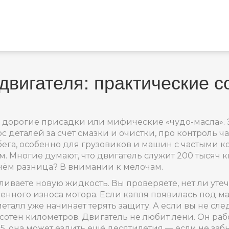
двигателя: практические 
о дорогие присадки или мифические «чудо-масла». 
с деталей за счет смазки и очистки
, про контроль
ча
бега, особенно для грузовиков и машин с частыми 
Многие думают, что двигатель служит 200 тысяч кил
 чём разница? В внимании к мелочам.
аливаете новую жидкость. Вы проверяете, нет ли
уте
енного износа мотора
. Если капля появилась под м
 металл уже начинает терять защиту. А если вы не с
отен километров. Двигатель не любит лени. Он работ
05, она может ездить ещё десятилетия — если не заб