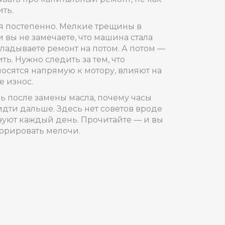
ить
.
ся постепенно. Мелкие трещины в
 вы не замечаете, что машина стала
кладываете ремонт на потом. А потом —
ть. Нужно следить за тем, что
тносятся напрямую к мотору, влияют на
те износ
.
ель после замены масла, почему часы
 идти дальше. Здесь нет советов вроде
зуют каждый день. Прочитайте — и вы
норировать мелочи.