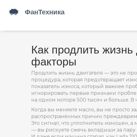
Как продлить жизнь 
факторы
Продлить жизнь двигателя — это не пр
процедура, которая предотвращает изно
показатель износа, который важнее про
игнорировать первые признаки проблем. 
на одном моторе 500 тысяч и больше. В
Когда вы меняете масло, вы не просто з
распространённых причин преждеврем
Это сигнал, что уплотнитель изношен, а
— вы рискуете сжечь вкладыши за пару с
И даже если машина старая, как Lada 21