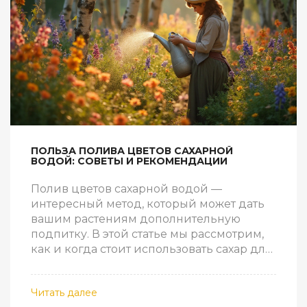
ПОЛЬЗА ПОЛИВА ЦВЕТОВ САХАРНОЙ
ВОДОЙ: СОВЕТЫ И РЕКОМЕНДАЦИИ
Полив цветов сахарной водой —
интересный метод, который может дать
вашим растениям дополнительную
подпитку. В этой статье мы рассмотрим,
как и когда стоит использовать сахар для
полива, какие цветы наиболее выиграют
от этого, а также полезные советы и мифы,
Читать далее
связанные с данным способом. Эта