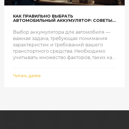
КАК ПРАВИЛЬНО ВЫБРАТЬ
АВТОМОБИЛЬНЫЙ АККУМУЛЯТОР: СОВЕТЫ
И РЕКОМЕНДАЦИИ
Выбор аккумулятора для автомобиля —
важная задача, требующая понимания
характеристик и требований вашего
транспортного средства. Необходимо
учитывать множество факторов, таких как
размер, мощность и срок службы.
Рассмотрим основные этапы выбора
Читать далее
аккумулятора, чтобы избежать возможных
ошибок. Следуя данному руководству, вы
сможете уверенно купить подходящий
аккумулятор для вашего автомобиля.