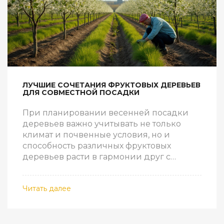
ЛУЧШИЕ СОЧЕТАНИЯ ФРУКТОВЫХ ДЕРЕВЬЕВ
ДЛЯ СОВМЕСТНОЙ ПОСАДКИ
При планировании весенней посадки
деревьев важно учитывать не только
климат и почвенные условия, но и
способность различных фруктовых
деревьев расти в гармонии друг с
другом. Некоторые деревья помогают
друг другу в борьбе с вредителями и
Читать далее
болезнями, улучшают качество почвы и
повышают урожайность. В этой статье мы
рассмотрим самые удачные комбинации
деревьев для совместной посадки,