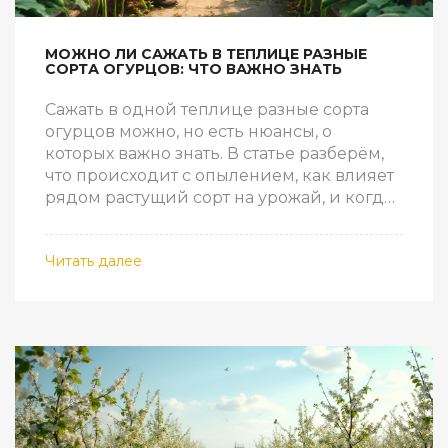
МОЖНО ЛИ САЖАТЬ В ТЕПЛИЦЕ РАЗНЫЕ
СОРТА ОГУРЦОВ: ЧТО ВАЖНО ЗНАТЬ
Сажать в одной теплице разные сорта
огурцов можно, но есть нюансы, о
которых важно знать. В статье разберём,
что происходит с опылением, как влияет
рядом растущий сорт на урожай, и когда
смешивать сорта не лучшая идея. Дам
конкретные советы по размещению и
Читать далее
уходу за разными сортами. Расскажу о
частых ошибках, чтобы их избежать. Эта
статья сэкономит ваши силы и даст
больше шансов собрать крутой урожай.