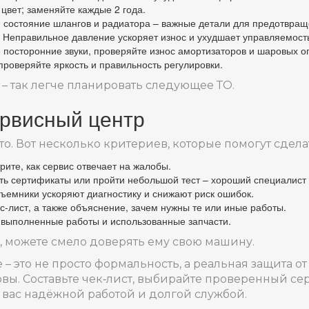
цвет; заменяйте каждые 2 года.
 состояние шлангов и радиатора – важные детали для предотвращ
 Неправильное давление ускоряет износ и ухудшает управляемост
посторонние звуки, проверяйте износ амортизаторов и шаровых о
роверяйте яркость и правильность регулировки.
– так легче планировать следующее ТО.
ервисный центр
о. Вот несколько критериев, которые помогут сдел
ите, как сервис отвечает на жалобы.
ь сертификаты или пройти небольшой тест – хороший специалист н
емники ускоряют диагностику и снижают риск ошибок.
‑лист, а также объяснение, зачем нужны те или иные работы.
 выполненные работы и использованные запчасти.
, можете смело доверять ему свою машину.
– это не просто формальность, а реальная защита о
вы. Составьте чек‑лист, выбирайте проверенный се
 вас надёжной работой и долгой службой.