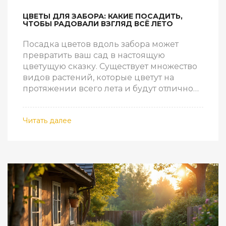
ЦВЕТЫ ДЛЯ ЗАБОРА: КАКИЕ ПОСАДИТЬ,
ЧТОБЫ РАДОВАЛИ ВЗГЛЯД ВСЁ ЛЕТО
Посадка цветов вдоль забора может
превратить ваш сад в настоящую
цветущую сказку. Существует множество
видов растений, которые цветут на
протяжении всего лета и будут отлично
смотреться рядом с забором. Важно
правильно подобрать цветы, учитывая
Читать далее
климатические условия и доступность
солнечного света. В статье рассмотрены
рекомендации по выбору растений и
советы по их уходу. Также раскрыты
хитрости, которые помогут вам создать
яркие композиции из цветов.