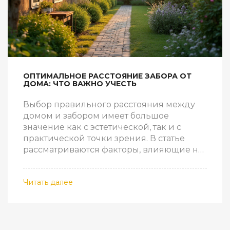
ОПТИМАЛЬНОЕ РАССТОЯНИЕ ЗАБОРА ОТ
ДОМА: ЧТО ВАЖНО УЧЕСТЬ
Выбор правильного расстояния между
домом и забором имеет большое
значение как с эстетической, так и с
практической точки зрения. В статье
рассматриваются факторы, влияющие на
определение этой дистанции, а также
нормативные требования, которые
Читать далее
следует учитывать при проектировании.
Важно правильно распланировать
пространство вокруг дома для удобства и
безопасности. Читатель найдет здесь
советы по организации участка и идеи