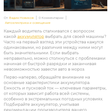
От:
Вадим Новиков
0 Комментарии
Автоэлектрика и освещение
Каждый водитель сталкивался с вопросом:
какой
аккумулятор
выбрать для своей машины?
Часто на первый взгляд эти устройства кажутся
одинаковыми, но различия между ними могут
быть значительными. Если выбрать
неправильно, можно столкнуться с проблемами
начиная от быстрой разрядки и заканчивая
невозможностью завести авто в мороз.
Перво-наперво, обращайте внимание на
основные характеристики аккумулятора.
Емкость и пусковой ток — ключевые параметры,
от которых зависит работа всей системы,
особенно в экстремальных погодных условиях.
Подбирайте аккумулятор, учитывая
рекомендации производителя вашего