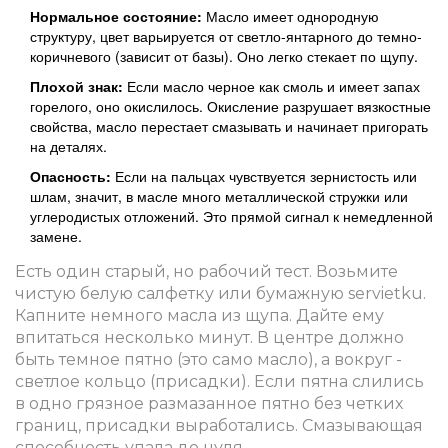
Нормальное состояние:
Масло имеет однородную
структуру, цвет варьируется от светло-янтарного до темно-
коричневого (зависит от базы). Оно легко стекает по щупу.
Плохой знак:
Если масло черное как смоль и имеет запах
горелого, оно окислилось. Окисление разрушает вязкостные
свойства, масло перестает смазывать и начинает пригорать
на деталях.
Опасность:
Если на пальцах чувствуется зернистость или
шлам, значит, в масле много металлической стружки или
углеродистых отложений. Это прямой сигнал к немедленной
замене.
Есть один старый, но рабочий тест. Возьмите
чистую белую салфетку или бумажную servietku.
Капните немного масла из щупа. Дайте ему
впитаться несколько минут. В центре должно
быть темное пятно (это само масло), а вокруг -
светлое кольцо (присадки). Если пятна слились
в одно грязное размазанное пятно без четких
границ, присадки выработались. Смазывающая
способность упала до нуля.