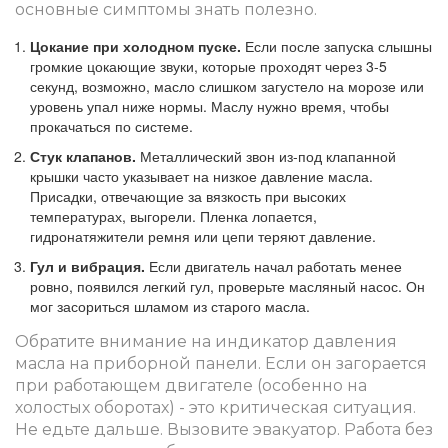
основные симптомы знать полезно.
Цокание при холодном пуске.
Если после запуска слышны
громкие цокающие звуки, которые проходят через 3-5
секунд, возможно, масло слишком загустело на морозе или
уровень упал ниже нормы. Маслу нужно время, чтобы
прокачаться по системе.
Стук клапанов.
Металлический звон из-под клапанной
крышки часто указывает на низкое давление масла.
Присадки, отвечающие за вязкость при высоких
температурах, выгорели. Пленка лопается,
гидронатяжители ремня или цепи теряют давление.
Гул и вибрация.
Если двигатель начал работать менее
ровно, появился легкий гул, проверьте масляный насос. Он
мог засориться шламом из старого масла.
Обратите внимание на индикатор давления
масла на приборной панели. Если он загорается
при работающем двигателе (особенно на
холостых оборотах) - это критическая ситуация.
Не едьте дальше. Вызовите эвакуатор. Работа без