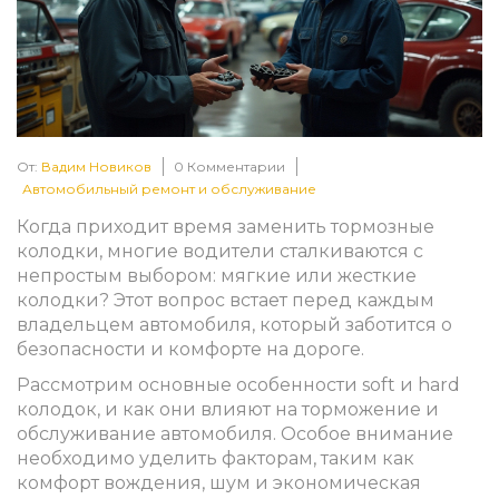
От:
Вадим Новиков
0 Комментарии
Автомобильный ремонт и обслуживание
Когда приходит время заменить тормозные
колодки, многие водители сталкиваются с
непростым выбором: мягкие или жесткие
колодки? Этот вопрос встает перед каждым
владельцем автомобиля, который заботится о
безопасности и комфорте на дороге.
Рассмотрим основные особенности soft и hard
колодок, и как они влияют на торможение и
обслуживание автомобиля. Особое внимание
необходимо уделить факторам, таким как
комфорт вождения, шум и экономическая