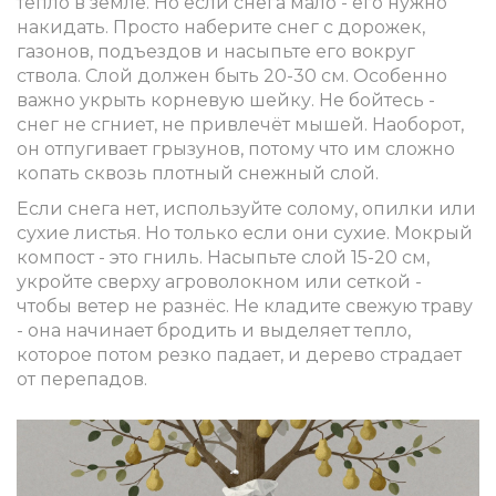
тепло в земле. Но если снега мало - его нужно
накидать. Просто наберите снег с дорожек,
газонов, подъездов и насыпьте его вокруг
ствола. Слой должен быть 20-30 см. Особенно
важно укрыть корневую шейку. Не бойтесь -
снег не сгниет, не привлечёт мышей. Наоборот,
он отпугивает грызунов, потому что им сложно
копать сквозь плотный снежный слой.
Если снега нет, используйте солому, опилки или
сухие листья. Но только если они сухие. Мокрый
компост - это гниль. Насыпьте слой 15-20 см,
укройте сверху агроволокном или сеткой -
чтобы ветер не разнёс. Не кладите свежую траву
- она начинает бродить и выделяет тепло,
которое потом резко падает, и дерево страдает
от перепадов.