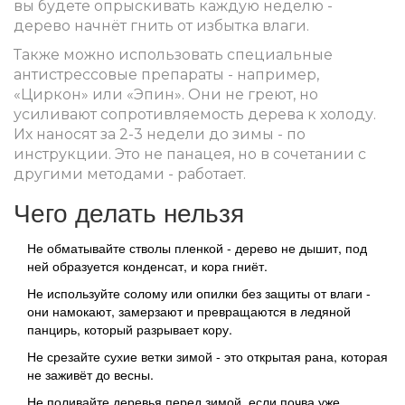
вы будете опрыскивать каждую неделю -
дерево начнёт гнить от избытка влаги.
Также можно использовать специальные
антистрессовые препараты - например,
«Циркон» или «Эпин». Они не греют, но
усиливают сопротивляемость дерева к холоду.
Их наносят за 2-3 недели до зимы - по
инструкции. Это не панацея, но в сочетании с
другими методами - работает.
Чего делать нельзя
Не обматывайте стволы пленкой - дерево не дышит, под
ней образуется конденсат, и кора гниёт.
Не используйте солому или опилки без защиты от влаги -
они намокают, замерзают и превращаются в ледяной
панцирь, который разрывает кору.
Не срезайте сухие ветки зимой - это открытая рана, которая
не заживёт до весны.
Не поливайте деревья перед зимой, если почва уже