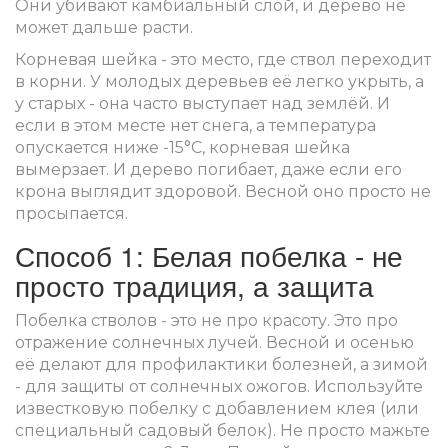
Они убивают камбиальный слой, и дерево не
может дальше расти.
Корневая шейка - это место, где ствол переходит
в корни. У молодых деревьев её легко укрыть, а
у старых - она часто выступает над землёй. И
если в этом месте нет снега, а температура
опускается ниже -15°C, корневая шейка
вымерзает. И дерево погибает, даже если его
крона выглядит здоровой. Весной оно просто не
просыпается.
Способ 1: Белая побелка - не
просто традиция, а защита
Побелка стволов - это не про красоту. Это про
отражение солнечных лучей. Весной и осенью
её делают для профилактики болезней, а зимой
- для защиты от солнечных ожогов. Используйте
известковую побелку с добавлением клея (или
специальный садовый белок). Не просто мажьте