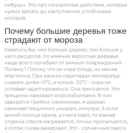
нибудь». Это про конкретные действия, которые
нужно делать до наступления устойчивых
холодов.
Почему большие деревья тоже
страдают от мороза
Казалось бы, чем больше дерево, тем больше у
него ресурсов. Но именно взрослые деревья
чаще всего погибают от зимних повреждений.
Почему? Потому что их кора толще, но менее
эластична. При резких перепадах температур -
скажем, днём +5°C, а ночью -25°C - кора не
успевает адаптироваться. Она трескается. Эти
трещины называют морозобоинами. В них
заводятся грибки, насекомые, и дерево
начинает медленно умирать изнутри. А если
зимой солнце яркое, а снега мало, то южная
сторона ствола нагревается, почки просыпаются,
а потом снова замерзают. Это - солнечные ожоги.