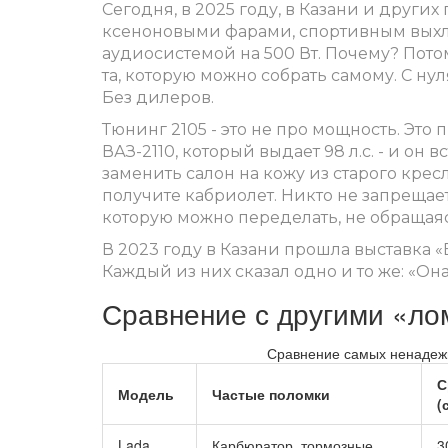
Сегодня, в 2025 году, в Казани и других
ксеноновыми фарами, спортивным вых
аудиосистемой на 500 Вт. Почему? Потому
та, которую можно собрать самому. С ну
Без дилеров.
Тюнинг 2105 - это не про мощность. Это 
ВАЗ-2110, который выдает 98 л.с. - и он
заменить салон на кожу из старого крес
получите кабриолет. Никто не запрещает
которую можно переделать, не обращая
В 2023 году в Казани прошла выставка «В
Каждый из них сказал одно и то же: «Она 
Сравнение с другими «л
Сравнение самых ненадежн
С
Модель
Частые поломки
(
Lada
Карбюратор, тормозные
3