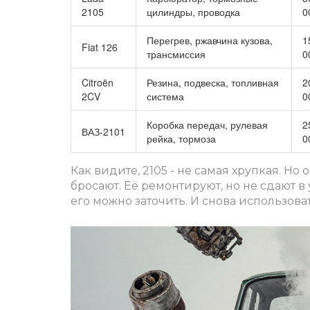
2105
цилиндры, проводка
0
Перегрев, ржавчина кузова,
1
Fiat 126
трансмиссия
0
Citroën
Резина, подвеска, топливная
2
2CV
система
0
Коробка передач, рулевая
2
ВАЗ-2101
рейка, тормоза
0
Как видите, 2105 - не самая хрупкая. Но 
бросают. Её ремонтируют, но не сдают в 
его можно заточить. И снова использоват