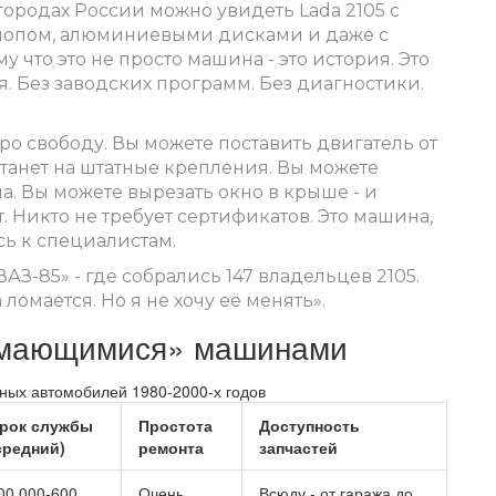
 городах России можно увидеть Lada 2105 с
лопом, алюминиевыми дисками и даже с
 что это не просто машина - это история. Это
ля. Без заводских программ. Без диагностики.
про свободу. Вы можете поставить двигатель от
 встанет на штатные крепления. Вы можете
ла. Вы можете вырезать окно в крыше - и
. Никто не требует сертификатов. Это машина,
сь к специалистам.
АЗ-85» - где собрались 147 владельцев 2105.
ломается. Но я не хочу её менять».
омающимися» машинами
ых автомобилей 1980-2000-х годов
рок службы
Простота
Доступность
средний)
ремонта
запчастей
00 000-600
Очень
Всюду - от гаража до