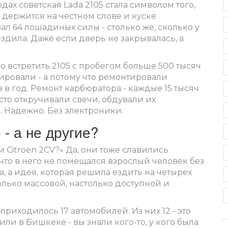
одах советская Lada 2105 стала символом того,
 держится на честном слове и куске
вал 64 лошадиных силы - столько же, сколько у
здила. Даже если дверь не закрывалась, а
о встретить 2105 с пробегом больше 500 тысяч
тировали - а потому что ремонтировали
з в год. Ремонт карбюратора - каждые 15 тысяч
осто откручивали свечи, обдували их
. Надежно. Без электроники.
- а не другие?
ли Citroën 2CV?» Да, они тоже славились
, что в него не помещался взрослый человек без
на, а идея, которая решила ездить на четырех
только массовой, настолько доступной и
приходилось 17 автомобилей. Из них 12 - это
или в Бишкеке - вы знали кого-то, у кого была