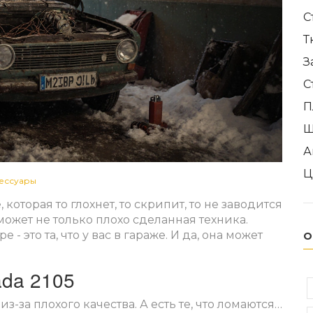
С
Т
З
С
П
Ш
А
Ц
сессуары
оторая то глохнет, то скрипит, то не заводится
я может не только плохо сделанная техника.
 это та, что у вас в гараже. И да, она может
О
ada 2105
-за плохого качества. А есть те, что ломаются…