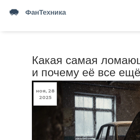
Какая самая ломаю
и почему её все ещ
ноя, 28
2025