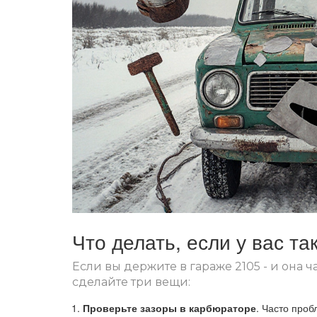
Что делать, если у вас т
Если вы держите в гараже 2105 - и она ч
сделайте три вещи:
Проверьте зазоры в карбюраторе
. Часто проб