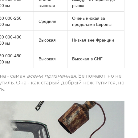
00 км
высокая
рынка
50 000-250
Очень низкая за
Средняя
00 км
пределами Европы
00 000-400
Высокая
Низкая вне Франции
00 км
50 000-450
Высокая
Высокая в СНГ
00 км
она - самая
всеми признанная
. Её ломают, но не
утиль. Она - как старый добрый нож: тупится, но
ь.