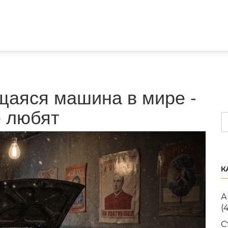
щаяся машина в мире -
ё любят
К
А
(
С