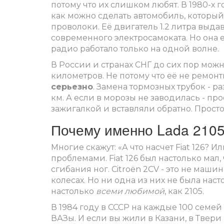
потому что их слишком любят. В 1980-х г
как можно сделать автомобиль, который
проволоки. Её двигатель 1.2 литра выда
современного электросамоката. Но она е
радио работало только на одной волне.
В России и странах СНГ до сих пор можн
километров. Не потому что её не ремон
серьезно
. Замена тормозных трубок - ра
км. А если в морозы не заводилась - пр
зажигалкой и вставляли обратно. Просто
Почему именно Lada 2105 
Многие скажут: «А что насчет Fiat 126? И
проблемами. Fiat 126 был настолько мал
сгибания ног. Citroën 2CV - это не маши
колесах. Но ни одна из них не была нас
настолько
всеми любимой
, как 2105.
В 1984 году в СССР на каждые 100 семей 
ВАЗы. И если вы жили в Казани, в Твери 