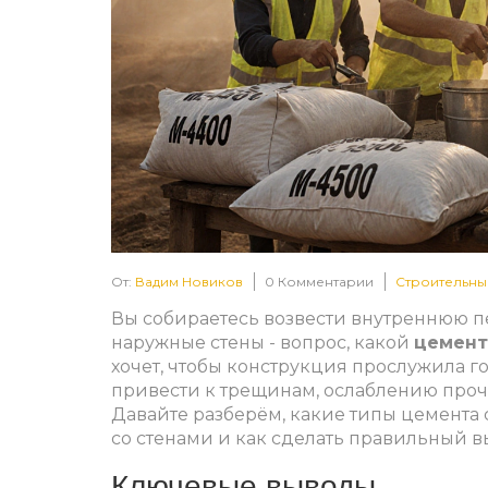
От:
Вадим Новиков
0 Комментарии
Строительны
Вы собираетесь возвести внутреннюю п
наружные стены - вопрос, какой
цемент
хочет, чтобы конструкция прослужила 
привести к трещинам, ослаблению проч
Давайте разберём, какие типы цемента 
со стенами и как сделать правильный 
Ключевые выводы