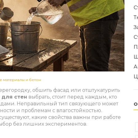
С
Т
З
С
П
Ш
А
Ц
е материалы и бетон
ерегородку, обшить фасад или отштукатурить
 для стен
выбрать, стоит перед каждым, кто
годами. Неправильный тип связующего может
О
ности и проблемам с влагостойкостью.
существуют, какие свойства важны при работе
выбор без лишних экспериментов.