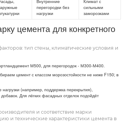
асады,
Внутренние
Климат с
наружные
перегородки без
сильными
тукатурки
нагрузки
заморозками
рку цемента для конкретного
факторов: тип стены, климатические условия и
ртландцемент М500, для перегородок - М300‑М400.
бираем цемент с классом морозостойкости не ниже F150; в
 нагрузки (например, поддержка перекрытия),
 добавок. Для лёгких фасадных отделок подойдёт
роизводителя и соответствие марки
ию и технические характеристики цемента в