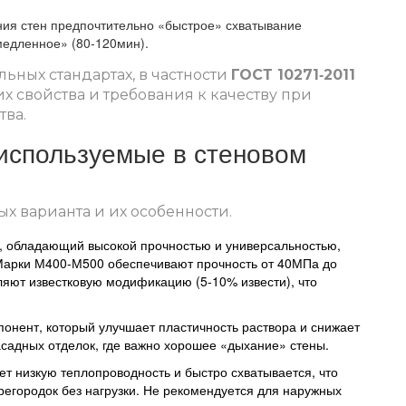
ния стен предпочтительно «быстрое» схватывание
медленное» (80‑120мин).
ьных стандартах, в частности
ГОСТ 10271‑2011
 свойства и требования к качеству при
тва
.
используемые в стеновом
х варианта и их особенности.
а, обладающий высокой прочностью и универсальностью,
Марки М400‑М500 обеспечивают прочность от 40МПа до
яют известковую модификацию (5‑10% извести), что
понент, который улучшает пластичность раствора и снижает
садных отделок, где важно хорошее «дыхание» стены.
еет низкую теплопроводность и быстро схватывается, что
егородок без нагрузки
. Не рекомендуется для наружных