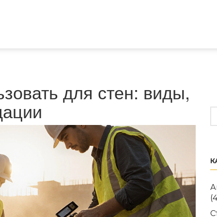
зовать для стен: виды,
дации
К
А
(
С