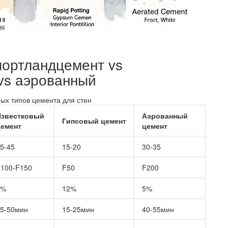
портландцемент vs
 vs аэрованный
ых типов цемента для стен
Известковый
Аэрованный
Гипсовый цемент
цемент
цемент
5‑45
15‑20
30‑35
100‑F150
F50
F200
8%
12%
5%
5‑50мин
15‑25мин
40‑55мин