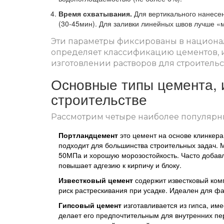
Время схватывания.
Для вертикального нанесе
(30‑45мин). Для заливки линейных швов лучше «
Эти параметры фиксированы в национал
определяет классификацию цементов, их
изготовлении растворов для строительс
Основные типы цемента, 
строительстве
Рассмотрим четыре наиболее популярны
Портландцемент
это цемент на основе клинкер
подходит для большинства строительных задач
. 
50МПа и хорошую морозостойкость. Часто добавл
повышает адгезию к кирпичу и блоку.
Известковый цемент
содержит известковый ком
риск растрескивания при усадке
. Идеален для фа
Гипсовый цемент
изготавливается из гипса, им
делает его предпочтительным для внутренних пер