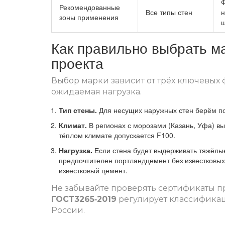
Ф
Рекомендованные
Все типы стен
зоны применения
ш
Как правильно выбрать ма
проекта
Выбор марки зависит от трёх ключевых 
ожидаемая нагрузка.
Тип стены.
Для несущих наружных стен берём по
Климат.
В регионах с морозами (Казань, Уфа) вы
тёплом климате допускается F100.
Нагрузка.
Если стена будет выдерживать тяжёлые
предпочтителен портландцемент без известковых
известковый цемент.
Не забывайте проверять сертификаты п
ГОСТ3265‑2019
регулирует классификац
России
.