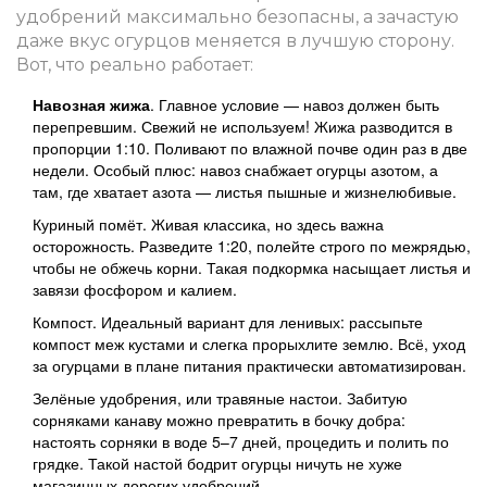
удобрений максимально безопасны, а зачастую
даже вкус огурцов меняется в лучшую сторону.
Вот, что реально работает:
Навозная жижа
. Главное условие — навоз должен быть
перепревшим. Свежий не используем! Жижа разводится в
пропорции 1:10. Поливают по влажной почве один раз в две
недели. Особый плюс: навоз снабжает огурцы азотом, а
там, где хватает азота — листья пышные и жизнелюбивые.
Куриный помёт. Живая классика, но здесь важна
осторожность. Разведите 1:20, полейте строго по межрядью,
чтобы не обжечь корни. Такая подкормка насыщает листья и
завязи фосфором и калием.
Компост. Идеальный вариант для ленивых: рассыпьте
компост меж кустами и слегка прорыхлите землю. Всё, уход
за огурцами в плане питания практически автоматизирован.
Зелёные удобрения, или травяные настои. Забитую
сорняками канаву можно превратить в бочку добра:
настоять сорняки в воде 5–7 дней, процедить и полить по
грядке. Такой настой бодрит огурцы ничуть не хуже
магазинных дорогих удобрений.