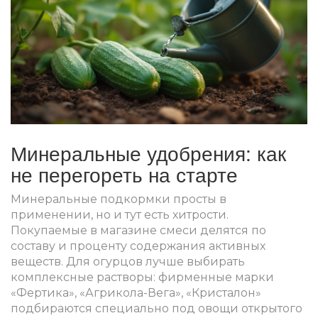
Минеральные удобрения: как
не перегореть на старте
Минеральные подкормки просты в
применении, но и тут есть хитрости.
Покупаемые в магазине смеси делятся по
составу и проценту содержания активных
веществ. Для огурцов лучше выбирать
комплексные растворы: фирменные марки
«Фертика», «Агрикола-Вега», «Кристалон»
подбираются специально под овощи открытого