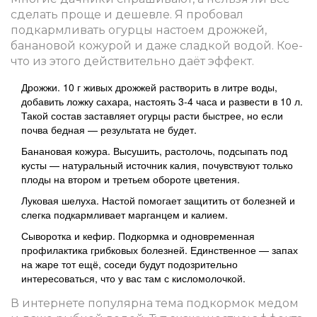
сделать проще и дешевле. Я пробовал
подкармливать огурцы настоем дрожжей,
банановой кожурой и даже сладкой водой. Кое-
что из этого действительно даёт эффект.
Дрожжи. 10 г живых дрожжей растворить в литре воды,
добавить ложку сахара, настоять 3-4 часа и развести в 10 л.
Такой состав заставляет огурцы расти быстрее, но если
почва бедная — результата не будет.
Банановая кожура. Высушить, растолочь, подсыпать под
кусты — натуральный источник калия, почувствуют только
плоды на втором и третьем обороте цветения.
Луковая шелуха. Настой помогает защитить от болезней и
слегка подкармливает марганцем и калием.
Сыворотка и кефир. Подкормка и одновременная
профилактика грибковых болезней. Единственное — запах
на жаре тот ещё, соседи будут подозрительно
интересоваться, что у вас там с кисломолочкой.
В интернете популярна тема подкормок медом