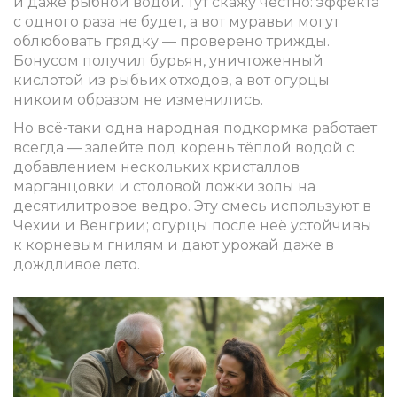
и даже рыбной водой. Тут скажу честно: эффекта
с одного раза не будет, а вот муравьи могут
облюбовать грядку — проверено трижды.
Бонусом получил бурьян, уничтоженный
кислотой из рыбьих отходов, а вот огурцы
никоим образом не изменились.
Но всё-таки одна народная подкормка работает
всегда — залейте под корень тёплой водой с
добавлением нескольких кристаллов
марганцовки и столовой ложки золы на
десятилитровое ведро. Эту смесь используют в
Чехии и Венгрии; огурцы после неё устойчивы
к корневым гнилям и дают урожай даже в
дождливое лето.