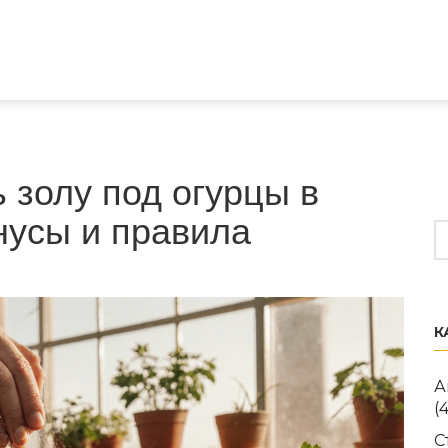
 золу под огурцы в
нусы и правила
К
А
(
С