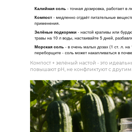
Калийная соль
- точная дозировка, работает в л
Компост
- медленно отдаёт питательные веществ
применения.
Зелёные подкормки
- настой крапивы или бурдю
травы на 10 л воды, настаивайте 5 дней, разбавля
Морская соль
- в очень малых дозах (1 ст. л. н
переборщите - соль может накапливаться в почве
Компост + зелёный настой - это идеаль
повышают pH, не конфликтуют с другим