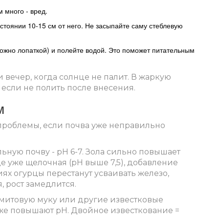
 много - вред.
сстоянии 10-15 см от него. Не засыпайте саму стеблевую
можно лопаткой) и полейте водой. Это поможет питательным
 вечер, когда солнце не палит. В жаркую
 если не полить после внесения.
м
ь проблемы, если почва уже неправильно
ную почву - pH 6-7. Зола сильно повышает
е уже щелочная (рН выше 7,5), добавление
иях огурцы перестанут усваивать железо,
, рост замедлится.
омитовую муку или другие известковые
оже повышают pH. Двойное известкование =