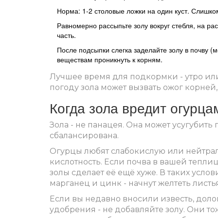
Норма: 1-2 столовые ложки на один куст. Слишком
Равномерно рассыпьте золу вокруг стебля, на ра
часть.
После подсыпки слегка заделайте золу в почву (
веществам проникнуть к корням.
Лучшее время для подкормки - утро или
погоду зола может вызвать ожог корней,
Когда зола вредит огурца
Зола - не панацея. Она может усугубит
сбалансирована.
Огурцы любят слабокислую или нейтраль
кислотность. Если почва в вашей теплиц
золы сделает её ещё хуже. В таких услов
марганец и цинк - начнут желтеть листья
Если вы недавно вносили известь, дол
удобрения - не добавляйте золу. Они т