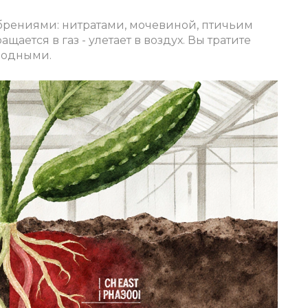
обрениями: нитратами, мочевиной, птичьим
ащается в газ - улетает в воздух. Вы тратите
олодными.