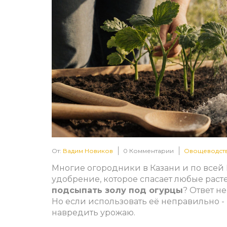
От:
Вадим Новиков
0 Комментарии
Овощеводст
Многие огородники в Казани и по всей 
удобрение, которое спасает любые раст
подсыпать золу под огурцы
? Ответ не
Но если использовать её неправильно - 
навредить урожаю.