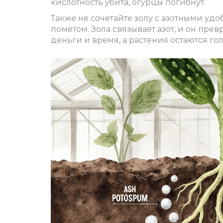
кислотность убита, огурцы погибнут.
Также не сочетайте золу с азотными уд
помётом. Зола связывает азот, и он превр
деньги и время, а растения остаются г