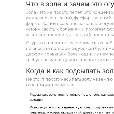
Что в золе и зачем это ог
Зола - это не просто пепел. Это конце
азота, зато есть калий, фосфор, кальци
форме. Калий особенно важен для огурц
устойчивость к болезням и помогает ф
ускоряет цветение, а кальций предотвр
Огурцы в теплице - растения с высокой 
не вносите подкормки, урожай будет ме
деформироваться. Зола - один из немно
требует покупки дорогостоящих химиче
Когда и как подсыпать зол
Не стоит просто насыпать золу на землю
гарантируют результат.
Подсыпать золу можно только после того, как са
высадки.
Используйте только древесную золу, полученную о
пластика, мусора, окрашенной древесины - там т