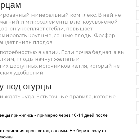
урцам
нтрированный минеральный комплекс. В ней нет
й, магний и микроэлементы в легкоусвояемой
ов: он укрепляет стебли, повышает
ормировать крупные, сочные плоды. Фосфор
ащает гниль плодов.
потребностью в калии. Если почва бедная, а вы
лким, плоды начнут желтеть и
гих доступных источников калия, который не
ских удобрений.
у под огурцы
 и ждать чуда. Есть точные правила, которые
женцы прижились - примерно через 10-14 дней после
т сжигания дров, веток, соломы. Не берите золу от
оксины.