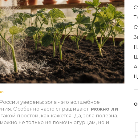
С
Т
С
З
П
Ш
А
Ц
во
России уверены: зола - это волшебное
О
ения. Особенно часто спрашивают:
можно ли
 такой простой, как кажется. Да, зола полезна.
можно не только не помочь огурцам, но и