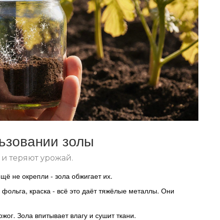
ьзовании золы
 и теряют урожай.
щё не окрепли - зола обжигает их.
 фольга, краска - всё это даёт тяжёлые металлы. Они
ожог. Зола впитывает влагу и сушит ткани.