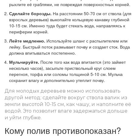
рыхлите её граблями, не повреждая поверхностных корней.
Сделайте борозды.
На расстоянии 50-70 см от ствола (для
взрослых деревьев) выкопайте кольцевую канавку глубиной
10-15 см. Именно туда будет стекать вода, направляясь к
периферии корней.
Лейте медленно.
Используйте шланг с распылителем или
лейку. Быстрый поток размывает почву и создает сток. Вода
должна впитываться постепенно.
Мульчируйте.
После того как вода впитается (это займет
несколько часов), засыпьте приствольный круг слоем
перегноя, торфа или соломы толщиной 5-10 см. Мульча
сохранит влагу и дополнительно утеплит почву.
Для молодых деревьев можно использовать
другой метод: сделайте вокруг ствола валик из
земли высотой 10-15 см, как чашу, и наполните её
водой. Это позволит влаге задержаться дольше
и уйти глубже.
Кому полив противопоказан?