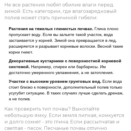
Не все растения любят обилие влаги перед
зимой. Есть категории, где влагозарядковый
полив может стать причиной гибели:
Растения на тяжелых глинистых почвах.
Глина плохо
пропускает воду. Если вы зальете такой участок, вода
застаивается у корней. Зимой она превращается в лед,
расширяется и разрывает корневые волоски. Весной такие
корни гниют.
Декоративные кустарники с поверхностной корневой
системой.
Например, спиреи или барбарисы. Им
достаточно умеренного увлажнения, а не затопления.
Участки с высоким уровнем грунтовых вод.
Если вода
стоит близко к поверхности, дополнительный полив только
усугубит ситуацию. В таких случаях лучше сделать дренаж,
а не полив.
Как проверить тип почвы? Выкопайте
небольшую ямку. Если земля липкая, комкуется
и долго сохнет - это глина. Если рассыпчатая и
светлая - песок. Песчаные почвы отлично