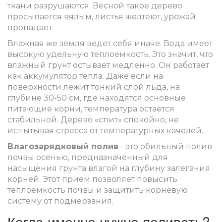
ткани разрушаются. Весной такое дерево
просыпается вялым, листья желтеют, урожай
пропадает.
Влажная же земля ведет себя иначе. Вода имеет
высокую удельную теплоемкость. Это значит, что
влажный грунт остывает медленно. Он работает
как аккумулятор тепла. Даже если на
поверхности лежит тонкий слой льда, на
глубине 30-50 см, где находятся основные
питающие корни, температура остается
стабильной. Дерево «спит» спокойно, не
испытывая стресса от температурных качелей.
Влагозарядковый полив
- это обильный полив
почвы осенью, предназначенный для
насыщения грунта влагой на глубину залегания
корней. Этот прием позволяет повысить
теплоемкость почвы и защитить корневую
систему от подмерзания.
Когда именно нужно поливать?