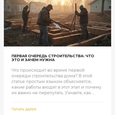
ПЕРВАЯ ОЧЕРЕДЬ СТРОИТЕЛЬСТВА: ЧТО
ЭТО И ЗАЧЕМ НУЖНА
Что происходит во время первой
очереди строительства дома? В этой
статье простым языком объясняется,
какие работы входят в этот этап и почему
их важно не перепутать. Узнаете, как
планировать строительство по очередям,
чтобы не тратить лишних нервов и денег.
Читать далее
Привожу конкретные советы для тех, кто