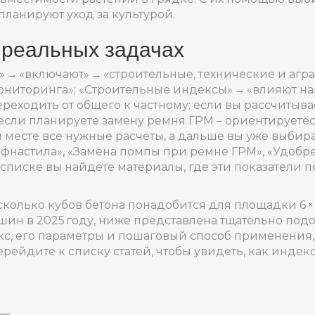
ланируют уход за культурой.
 реальных задачах
 → «включают» → «строительные, технические и агр
ониторинга»; «Строительные индексы» → «влияют на»
реходить от общего к частному: если вы рассчитыва
если планируете замену ремня ГРМ – ориентируетес
 месте все нужные расчёты, а дальше вы уже выбира
рофнастила», «Замена помпы при ремне ГРМ», «Удобр
 списке вы найдёте материалы, где эти показатели
сколько кубов бетона понадобится для площадки 6 × 
шин в 2025 году, ниже представлена тщательно под
с, его параметры и пошаговый способ применения, 
рейдите к списку статей, чтобы увидеть, как индекс