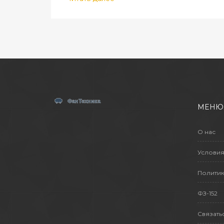
МЕНЮ
О нас
Условия
Политик
ФЗ-152
Связать