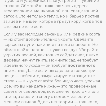
глубоко и удерживает влагу. Третий — укрытие
стволов. Обмотайте нижнюю часть дерева
агроволокном, мешковиной или специальной
сеткой. Это не только тепло, но и барьер против
зайцев и мышей, которые грызут кору, когда под
снегом нечего есть.
Если у вас молодые саженцы или редкие сорта
— их стоит дополнительно укрыть. Сделайте
каркас из дуг и накиньте на него спанбонд. Не
обматывайте плотно — нужен воздух. Убирайте
укрытия весной, как только сойдёт снег, иначе
деревья начнут гнить. Помните: сад не требует
идеального ухода — он требует
постоянного
внимания. Даже если вы сделаете только три
вещи — побелите, замульчируете и защитите
стволы — вы уже спасёте большую часть урожая.
Всё, что вы найдёте ниже, — это проверенные
советы от садоводов, которые не просто читали
книги, а стояли в снегу с ведром извести и
мешком опилок. Здесь нет теории — только то,