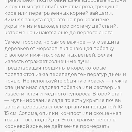
правильной подготовки даже здоровые яблони
и груши могут погибнуть от мороза, трещин в
коре или перегрызённых корней зайцами.
Зимняя защита сада
,
это не про красивые
укрытия из мешков, а про систему действий,
которые начинаются ещё до первого снега
.
Самое простое, но самое важное — это
защита
деревьев от морозов
,
включающая побелку
стволов и нижних скелетных ветвей
.
Белая
известь отражает солнечные лучи,
предотвращая трещины в коре, которые
появляются из-за перепадов температур днём и
ночью. Не используйте обычную краску — нужна
специальная садовая побелка или раствор из
извести, клея и медного купороса. Второй этап
—
мульчирование сада
,
то есть укрытие почвы
вокруг деревьев слоем органики толщиной 10–
15 см
.
Солома, опилки, компост или скошенная
трава — всё подойдёт. Это сохраняет тепло в
корневой зоне, не даёт земле промерзать