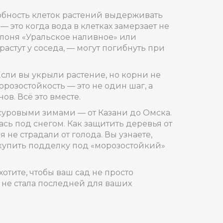
обность клеток растений выдерживать
ь — это когда вода в клетках замерзает не
яблоня «Уральское наливное» или
астут у соседа, — могут погибнуть при
 Если вы укрыли растение, но корни не
орозостойкость — это не один шаг, а
ов. Всё это вместе.
 суровыми зимами — от Казани до Омска.
лась под снегом. Как защитить деревья от
 не страдали от голода. Вы узнаете,
е купить подделку под «морозостойкий»
хотите, чтобы ваш сад не просто
а не стала последней для ваших