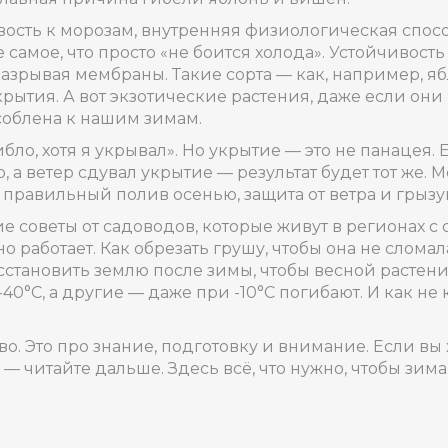
вость к морозам
,
внутренняя физиологическая спос
же самое, что просто «не боится холода». Устойчивост
е разрывая мембраны. Такие сорта — как, например, 
ытия. А вот экзотические растения, даже если они р
особлена к нашим зимам.
бло, хотя я укрывал». Но укрытие — это не панацея.
 а ветер сдувал укрытие — результат будет тот же. М
 правильный полив осенью, защита от ветра и грызун
ие советы от садоводов, которые живут в регионах с
ьно работает. Как обрезать грушу, чтобы она не слома
сстановить землю после зимы, чтобы весной растения
40°C, а другие — даже при -10°C погибают. И как н
о. Это про знание, подготовку и внимание. Если вы 
— читайте дальше. Здесь всё, что нужно, чтобы зим