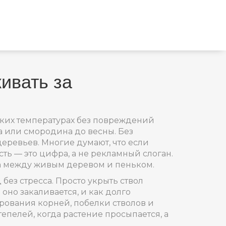
ивать за
ких температурах без повреждений
уша или смородина до весны. Без
деревьев.
Многие думают, что если
ть — это цифра, а не рекламный слоган.
ница между живым деревом и пеньком.
 без стресса
. Просто укрыть ствол
оно закаливается, и как долго
рования корней, побелки стволов и
тепелей, когда растение просыпается, а