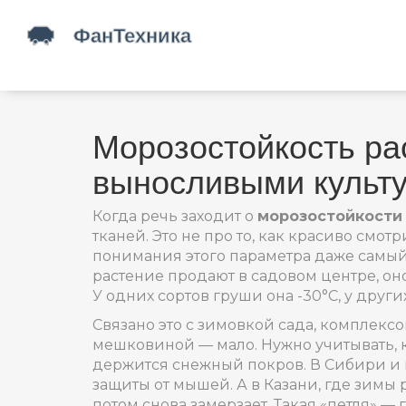
Морозостойкость рас
выносливыми культ
Когда речь заходит о
морозостойкости
тканей
. Это не про то, как красиво смо
понимания этого параметра даже самый 
растение продают в садовом центре, оно
У одних сортов груши она -30°C, у друг
Связано это с
зимовкой сада
,
комплексом
мешковиной — мало. Нужно учитывать, ко
держится снежный покров. В Сибири и 
защиты от мышей. А в Казани, где зимы 
потом снова замерзает. Такая «петля» —