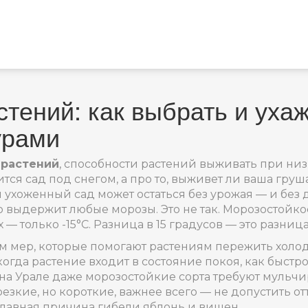
тений: как выбрать и ухаж
урами
 растений
,
способности растений выживать при низ
трится сад под снегом, а про то, выживет ли ваша гр
ухоженный сад может остаться без урожая — и без 
 выдержит любые морозы. Это не так. Морозостойкос
их — только -15°C. Разница в 15 градусов — это раз
 мер, которые помогают растениям пережить холод
гда растение входит в состояние покоя, как быстро 
на Урале даже морозостойкие сорта требуют мульчи
резкие, но короткие, важнее всего — не допустить от
 главная причина гибели яблонь и вишен.