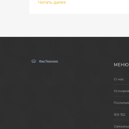
Читать далее
МЕНЮ
О нас
Условия
Политик
ФЗ-152
Связать