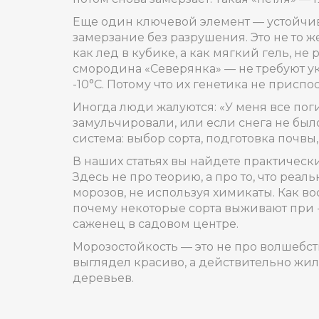
Еще один ключевой элемент —
устойчи
замерзание без разрушения
. Это не то 
как лед в кубике, а как мягкий гель, н
смородина «Северянка» — не требуют укр
-10°C. Потому что их генетика не присп
Иногда люди жалуются: «У меня все поги
замульчировали, или если снега не было,
система: выбор сорта, подготовка почвы,
В наших статьях вы найдете практическ
Здесь не про теорию, а про то, что реал
морозов, не используя химикаты. Как во
почему некоторые сорта выживают при -
саженец в садовом центре.
Морозостойкость — это не про волшебств
выглядел красиво, а действительно жил 
деревьев.