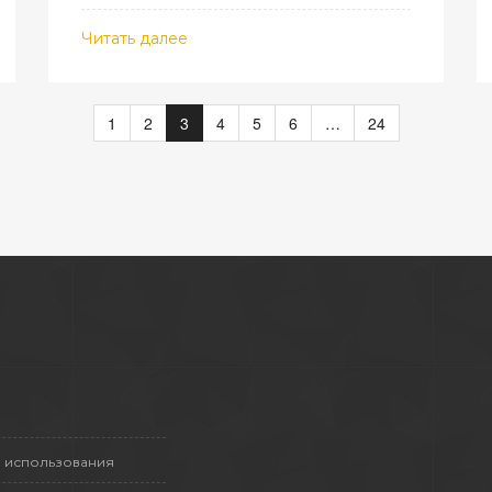
ресурса авто.
Читать далее
1
2
3
4
5
6
…
24
 использования